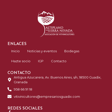
ENLACES
Inicio
Noticias y eventos
Bodegas
Hazte socio
IGP
Contacto
CONTACTO
Antigua Azucarera, Av. Buenos Aires, s/n, 18500 Guadix,
Granada
958 66 91 18
vitivinicultores@empresariosguadix.com
REDES SOCIALES