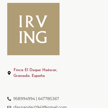
Finca El Duque Huéscar,
Granada. España
958994994 | 647785367
rfernandez1941@gmail.com