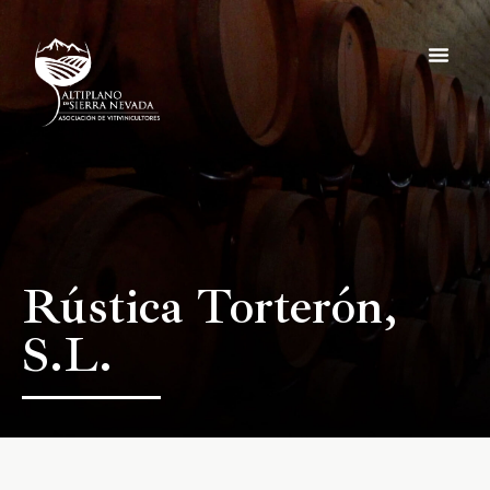
Noticias y e
Hazte socio
Rústica Torterón,
S.L.