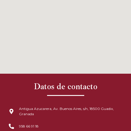
Datos de contacto
Antigua Azucarera, Av. Buenos Aires, s/n, 18500 Guadix,
Granada
958 66 91 18