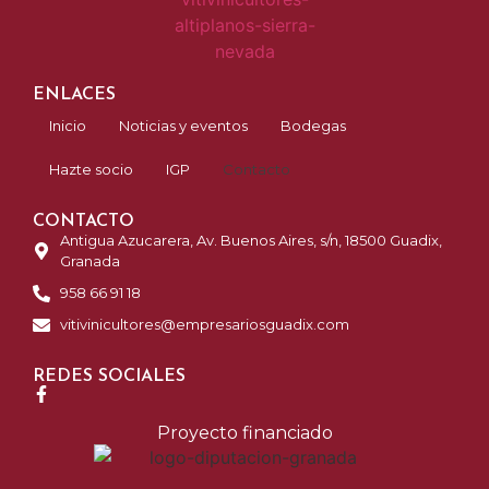
ENLACES
Inicio
Noticias y eventos
Bodegas
Hazte socio
IGP
Contacto
CONTACTO
Antigua Azucarera, Av. Buenos Aires, s/n, 18500 Guadix,
Granada
958 66 91 18
vitivinicultores@empresariosguadix.com
REDES SOCIALES
Proyecto financiado