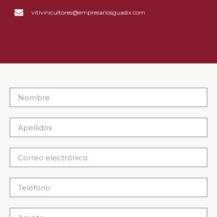
vitivinicultores@empresariosguadix.com