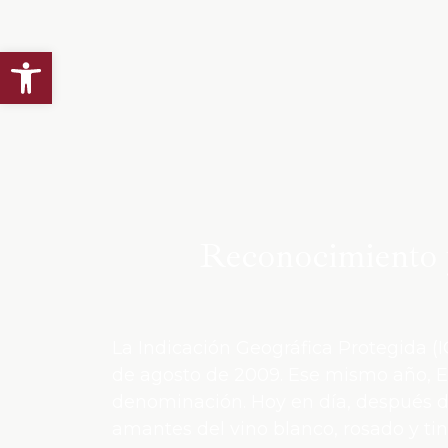
Abrir barra de herramientas
Reconocimiento 
La Indicación Geográfica Protegida (I
de agosto de 2009. Ese mismo año, E
denominación. Hoy en día, después de
amantes del vino blanco, rosado y tin