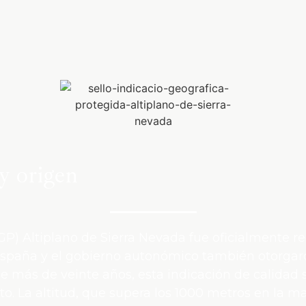
y origen
GP) Altiplano de Sierra Nevada fue oficialmente r
spaña y el gobierno autonómico también otorgaron
 más de veinte años, esta indicación de calidad s
to. La altitud, que supera los 1000 metros en la m