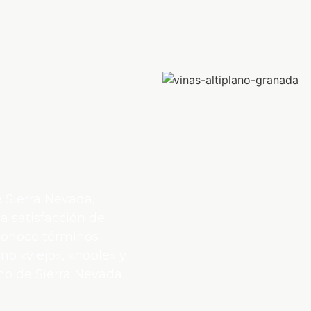
 Sierra Nevada,
a satisfacción de
econoce términos
mo «viejo», «noble» y
no de Sierra Nevada.