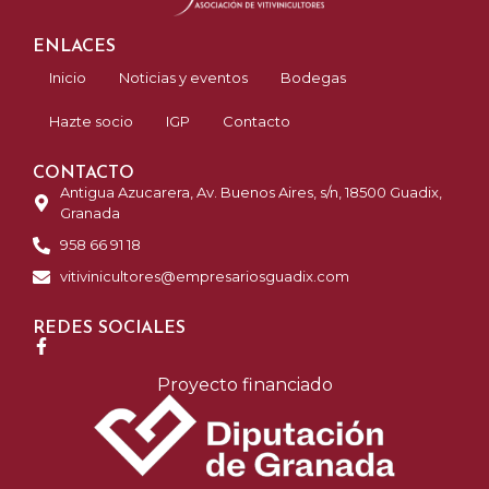
ENLACES
Inicio
Noticias y eventos
Bodegas
Hazte socio
IGP
Contacto
CONTACTO
Antigua Azucarera, Av. Buenos Aires, s/n, 18500 Guadix,
Granada
958 66 91 18
vitivinicultores@empresariosguadix.com
REDES SOCIALES
Proyecto financiado