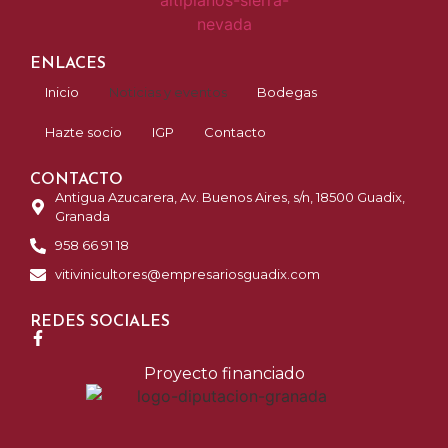
ENLACES
Inicio
Noticias y eventos
Bodegas
Hazte socio
IGP
Contacto
CONTACTO
Antigua Azucarera, Av. Buenos Aires, s/n, 18500 Guadix,
Granada
958 66 91 18
vitivinicultores@empresariosguadix.com
REDES SOCIALES
Proyecto financiado