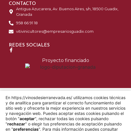
CONTACTO
Antigua Azucarera, Av. Buenos Aires, s/n, 18500 Guadix,
Granada
958 66 91 18
vitivinicultores@empresariosguadix.com
REDES SOCIALES
Proyecto financiado
En https://vinosdesierranevada.es/ utilizamos cookies técnicas
y de analítica para garantizar el correcto funcionamiento del
sitio web y ofrecerte la mejor experiencia en nuestros servicios
y navegación web. Puedes aceptar estas cookies pulsando el
botón "
aceptar
", rechazar todas las cookies pulsando
"
rechazar
" o elegir tus preferencias de aceptación pulsando
Diseño: Witcreativo
en "
preferencias
". Para más información puedes consultar