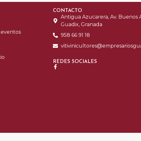
CONTACTO
Antigua Azucarera, Av. Buenos Ai
Guadix, Granada
y eventos
958 66 91 18
vitivinicultores@empresariosgu
io
REDES SOCIALES