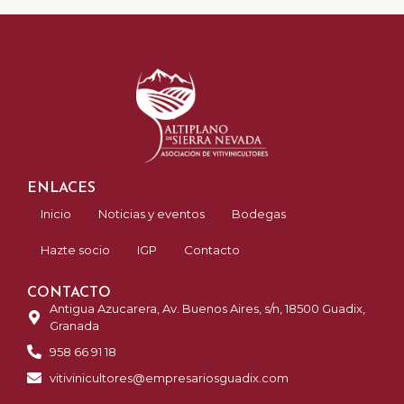
ENLACES
Inicio
Noticias y eventos
Bodegas
Hazte socio
IGP
Contacto
CONTACTO
Antigua Azucarera, Av. Buenos Aires, s/n, 18500 Guadix,
Granada
958 66 91 18
vitivinicultores@empresariosguadix.com