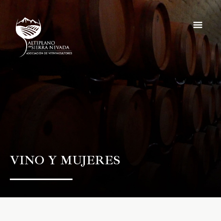
Noticias y e
Hazte socio
VINO Y MUJERES