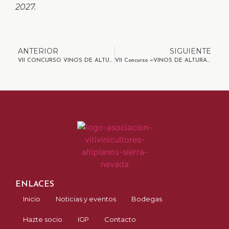
2027.
ANTERIOR
SIGUIENTE
VII CONCURSO VINOS DE ALTURA-IGP ALTIPLANO DE SIERRA NEVADA
VII Concurso «VINOS DE ALTURA» IGP Altiplano se Sierra Nevada
ENLACES
Inicio
Noticias y eventos
Bodegas
Hazte socio
IGP
Contacto