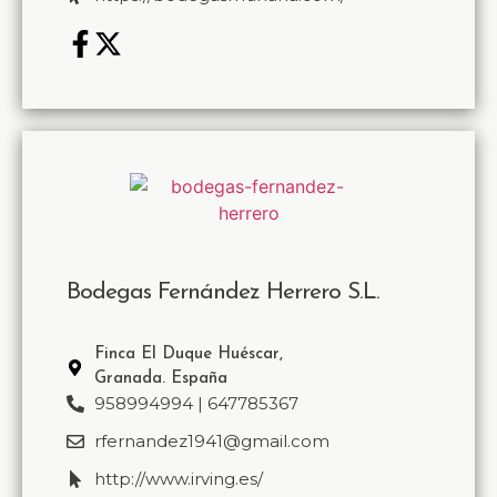
Bodegas Fernández Herrero S.L.
Finca El Duque Huéscar,
Granada. España
958994994 | 647785367
rfernandez1941@gmail.com
http://www.irving.es/